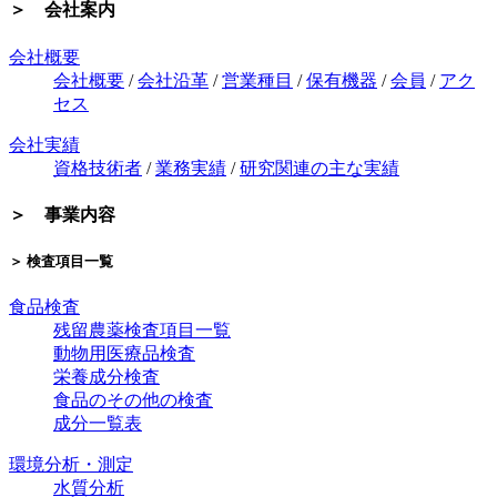
＞ 会社案内
会社概要
会社概要
/
会社沿革
/
営業種目
/
保有機器
/
会員
/
アク
セス
会社実績
資格技術者
/
業務実績
/
研究関連の主な実績
＞ 事業内容
＞ 検査項目一覧
食品検査
残留農薬検査項目一覧
動物用医療品検査
栄養成分検査
食品のその他の検査
成分一覧表
環境分析・測定
水質分析