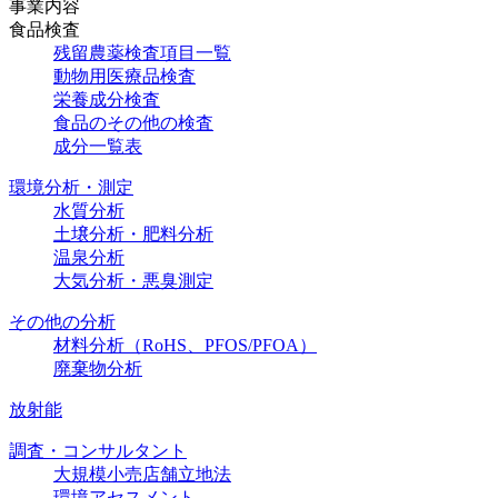
事業内容
食品検査
残留農薬検査項目一覧
動物用医療品検査
栄養成分検査
食品のその他の検査
成分一覧表
環境分析・測定
水質分析
土壌分析・肥料分析
温泉分析
大気分析・悪臭測定
その他の分析
材料分析（RoHS、PFOS/PFOA）
廃棄物分析
放射能
調査・コンサルタント
大規模小売店舗立地法
環境アセスメント