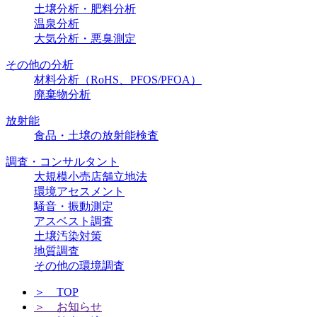
土壌分析・肥料分析
温泉分析
大気分析・悪臭測定
その他の分析
材料分析（RoHS、PFOS/PFOA）
廃棄物分析
放射能
食品・土壌の放射能検査
調査・コンサルタント
大規模小売店舗立地法
環境アセスメント
騒音・振動測定
アスベスト調査
土壌汚染対策
地質調査
その他の環境調査
＞ TOP
＞ お知らせ